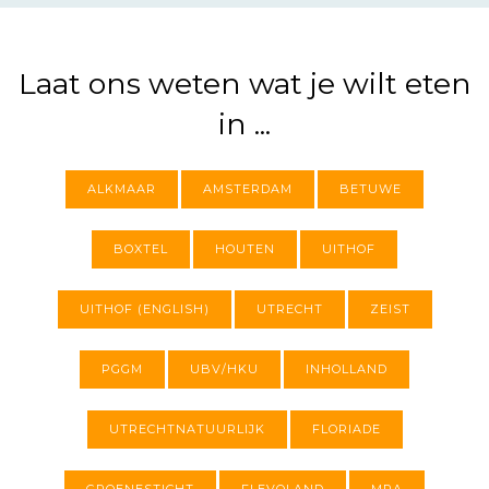
Laat ons weten wat je wilt eten
in ...
ALKMAAR
AMSTERDAM
BETUWE
BOXTEL
HOUTEN
UITHOF
UITHOF (ENGLISH)
UTRECHT
ZEIST
PGGM
UBV/HKU
INHOLLAND
UTRECHTNATUURLIJK
FLORIADE