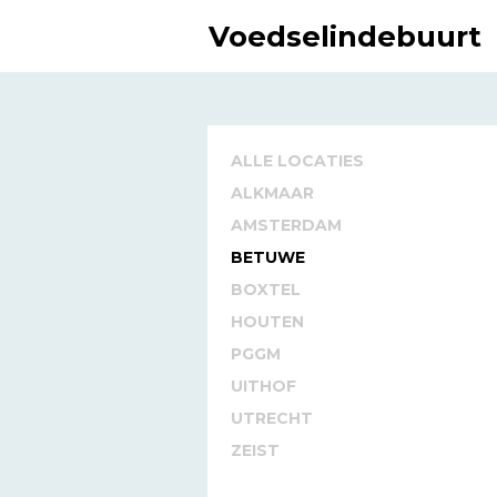
Voedselindebuurt
ALLE LOCATIES
ALKMAAR
AMSTERDAM
BETUWE
BOXTEL
HOUTEN
PGGM
UITHOF
UTRECHT
ZEIST