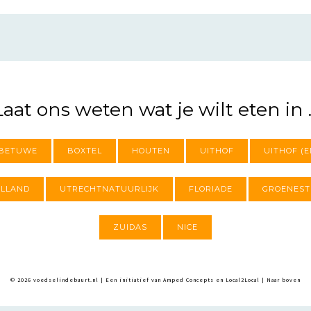
Laat ons weten wat je wilt eten in ..
BETUWE
BOXTEL
HOUTEN
UITHOF
UITHOF (E
OLLAND
UTRECHTNATUURLIJK
FLORIADE
GROENEST
ZUIDAS
NICE
© 2026 voedselindebuurt.nl | Een initiatief van Amped Concepts en Local2Local |
Naar boven